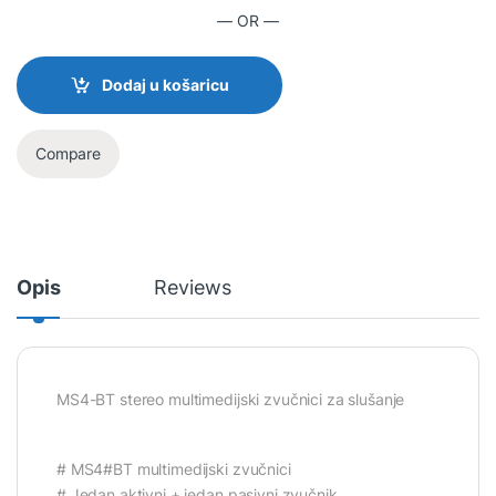
— OR —
Dodaj u košaricu
Compare
Opis
Reviews
MS4-BT stereo multimedijski zvučnici za slušanje
# MS4#BT multimedijski zvučnici
# Jedan aktivni + jedan pasivni zvučnik