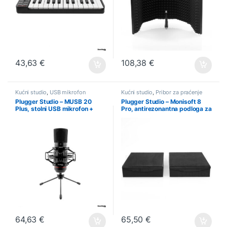
43,63
€
108,38
€
Kućni studio
,
USB mikrofon
Kućni studio
,
Pribor za praćenje
Plugger Studio – MUSB 20
Plugger Studio – Monisoft 8
Plus, stolni USB mikrofon +
Pro, antirezonantna podloga za
shockmount
monitore
64,63
€
65,50
€