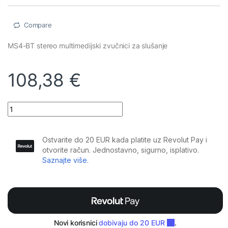
Compare
MS4-BT stereo multimedijski zvučnici za slušanje
108,38
€
Plugger Studio - MS4-BT bežićni (bluetooth) zvučnici, par quant