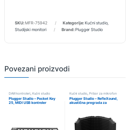
SKU:
MFR-75942
Kategorije:
Kućni studio
,
Studijski monitori
Brand:
Plugger Studio
Povezani proizvodi
DAW kontroleri
,
Kućni studio
Kućni studio
,
Pribor za mikrofon
Plugger Studio – Pocket Key
Plugger Studio – RefleXound,
25, MIDI USB kontroler
akustična pregrada za
klavijatura
mikrofon