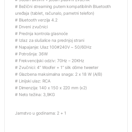
# Bežični streaming putem kompatibilnih Bluetooth
uređaja (tablet, računalo, pametni telefon)
# Bluetooth verzija 4.2
# Drveni zvučnici
# Prednja kontrola glasnoće
# Izlaz za slušalice na prednjoj strani
# Napajanje: Ulaz 100#240V ~ 50/60Hz
# Potrošnja: 36W
# Frekvencijski odziv: 70Hz – 20KHz
# Zvučnici: 4” Woofer + 1” silk dôme tweeter
# Glazbena maksimalna snaga: 2 x 18 W (A/B)
# Linijski ulaz: RCA
# Dimenzija: 140 x 150 x 220 mm (x2)
# Neto težina: 3,9KG
Jamstvo u godinama: 2 + 1